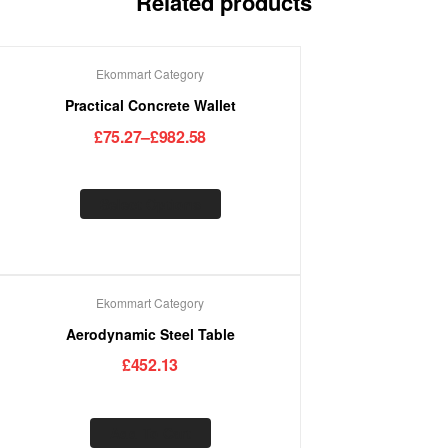
Related products
Ekommart Category
Practical Concrete Wallet
£
75.27
–
£
982.58
Select Options
Ekommart Category
Aerodynamic Steel Table
£
452.13
Add To Cart