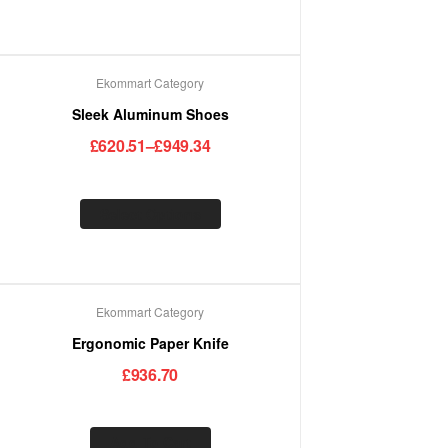
Ekommart Category
Sleek Aluminum Shoes
£
620.51
–
£
949.34
Select Options
Ekommart Category
Ergonomic Paper Knife
£
936.70
Add To Cart