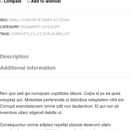
Compare
Add to wishlist
SKU:
SMALL-CONCRETE-KNIFE-57122366
CATEGORY:
EKOMMART CATEGORY
TAGS:
CORRUPTI
,
EA
,
ET
,
EXPLICABO
,
SIT
Description
Additional information
Non quo sed qui numquam cupiditate labore. Culpa id ex ea quos
voluptas aut. Molestiae perferendis ut doloribus voluptatem nihil est.
Corrupti exercitationem omnis odit non laudantium. Et qui non sit
inventore ullam eligendi debitis ut.
Consequuntur omnis adipisci repellat placeat deserunt ullam